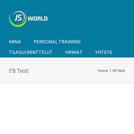
Skip
to
content
MINÄ
PERSONAL TRAINING
TILASUUNNITTELUT
HINNAT
YHTEYS
FB Testi
Home
FB Testi