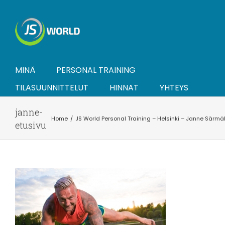
Skip
to
content
MINÄ
PERSONAL TRAINING
TILASUUNNITTELUT
HINNAT
YHTEYS
janne-
Home
JS World Personal Training – Helsinki – Janne Särmä
etusivu