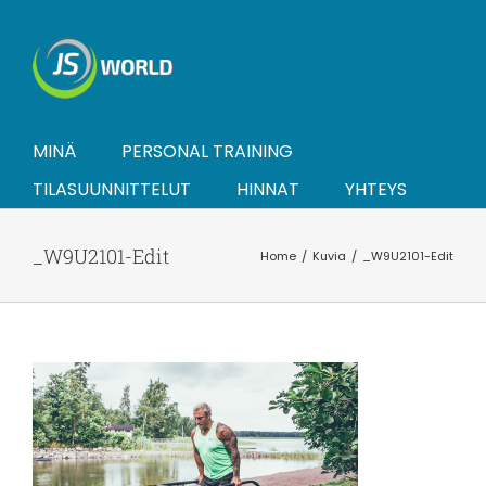
Skip
to
content
MINÄ
PERSONAL TRAINING
TILASUUNNITTELUT
HINNAT
YHTEYS
_W9U2101-Edit
Home
Kuvia
_W9U2101-Edit