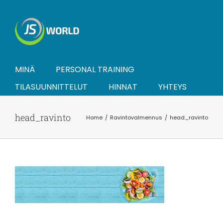
Skip
to
content
MINÄ
PERSONAL TRAINING
TILASUUNNITTELUT
HINNAT
YHTEYS
head_ravinto
Home
Ravintovalmennus
head_ravinto