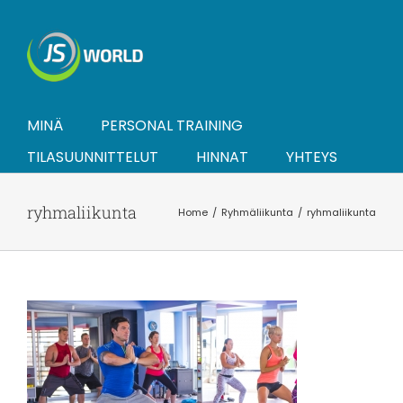
Skip
to
content
MINÄ
PERSONAL TRAINING
TILASUUNNITTELUT
HINNAT
YHTEYS
ryhmaliikunta
Home
Ryhmäliikunta
ryhmaliikunta