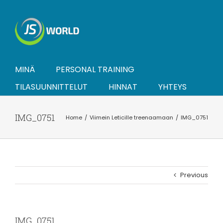
Skip
to
content
MINÄ
PERSONAL TRAINING
TILASUUNNITTELUT
HINNAT
YHTEYS
IMG_0751
Home
Viimein Leticille treenaamaan
IMG_0751
Previous
IMG_0751