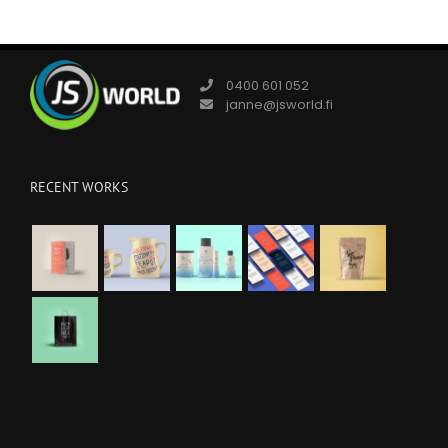
0400 601 052
janne@jsworld.fi
RECENT WORKS