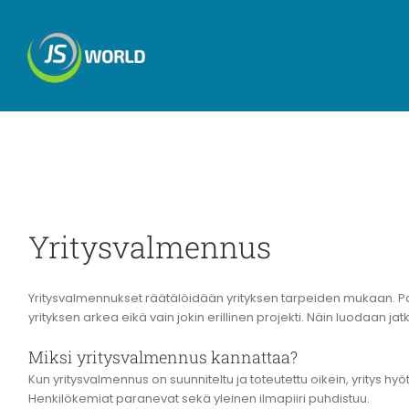
Skip
to
content
Yritysvalmennus
Yritysvalmennukset räätälöidään yrityksen tarpeiden mukaan. Pa
yrityksen arkea eikä vain jokin erillinen projekti. Näin luodaan ja
Miksi yritysvalmennus kannattaa?
Kun yritysvalmennus on suunniteltu ja toteutettu oikein, yritys hyöty
Henkilökemiat paranevat sekä yleinen ilmapiiri puhdistuu.