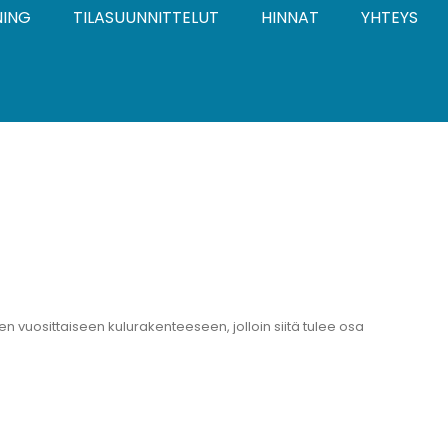
NING
TILASUUNNITTELUT
HINNAT
YHTEYS
vuosittaiseen kulurakenteeseen, jolloin siitä tulee osa