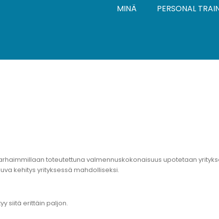
MINÄ
PERSONAL TRAI
rhaimmillaan toteutettuna valmennuskokonaisuus upotetaan yrityksen 
tkuva kehitys yrityksessä mahdolliseksi.
y siitä erittäin paljon.