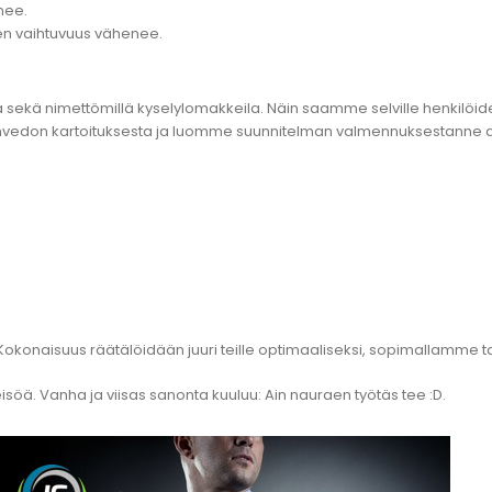
nee.
en vaihtuvuus vähenee.
a sekä nimettömillä kyselylomakkeila. Näin saamme selville henkilöide
hteenvedon kartoituksesta ja luomme suunnitelman valmennuksestanne
. Kokonaisuus räätälöidään juuri teille optimaaliseksi, sopimallamme ta
öä. Vanha ja viisas sanonta kuuluu: Ain nauraen työtäs tee :D.