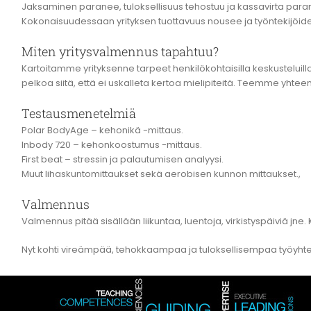
Jaksaminen paranee, tuloksellisuus tehostuu ja kassavirta para
Kokonaisuudessaan yrityksen tuottavuus nousee ja työntekijöid
Miten yritysvalmennus tapahtuu?
Kartoitamme yrityksenne tarpeet henkilökohtaisilla keskusteluill
pelkoa siitä, että ei uskalleta kertoa mielipiteitä. Teemme y
Testausmenetelmiä
Polar BodyAge – kehonikä -mittaus.
Inbody 720 – kehonkoostumus -mittaus.
First beat – stressin ja palautumisen analyysi.
Muut lihaskuntomittaukset sekä aerobisen kunnon mittaukset.,
Valmennus
Valmennus pitää sisällään liikuntaa, luentoja, virkistyspäiviä jne
Nyt kohti vireämpää, tehokkaampaa ja tuloksellisempaa työyhteis