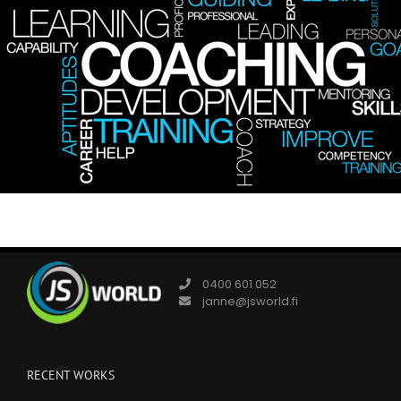
0400 601 052
janne@jsworld.fi
RECENT WORKS