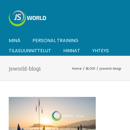
Skip
to
content
MINÄ
PERSONAL TRAINING
TILASUUNNITTELUT
HINNAT
YHTEYS
jsworld-blogi
Home
BLOGI
jsworld-blogi