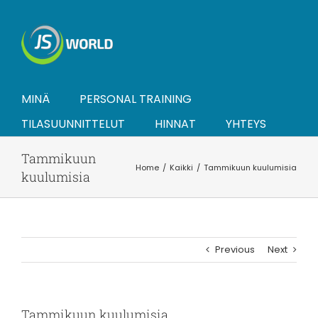
Skip
to
content
MINÄ
PERSONAL TRAINING
TILASUUNNITTELUT
HINNAT
YHTEYS
Tammikuun
Home
Kaikki
Tammikuun kuulumisia
kuulumisia
Previous
Next
Tammikuun kuulumisia