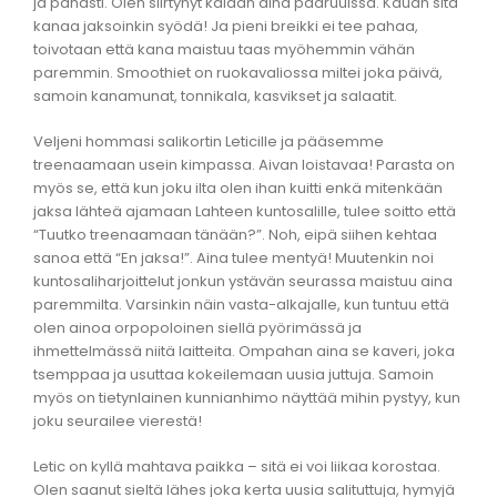
ja pahasti. Olen siirtynyt kalaan aina pääruuissa. Kauan sitä
kanaa jaksoinkin syödä! Ja pieni breikki ei tee pahaa,
toivotaan että kana maistuu taas myöhemmin vähän
paremmin. Smoothiet on ruokavaliossa miltei joka päivä,
samoin kanamunat, tonnikala, kasvikset ja salaatit.
Veljeni hommasi salikortin Leticille ja pääsemme
treenaamaan usein kimpassa. Aivan loistavaa! Parasta on
myös se, että kun joku ilta olen ihan kuitti enkä mitenkään
jaksa lähteä ajamaan Lahteen kuntosalille, tulee soitto että
“Tuutko treenaamaan tänään?”. Noh, eipä siihen kehtaa
sanoa että “En jaksa!”. Aina tulee mentyä! Muutenkin noi
kuntosaliharjoittelut jonkun ystävän seurassa maistuu aina
paremmilta. Varsinkin näin vasta-alkajalle, kun tuntuu että
olen ainoa orpopoloinen siellä pyörimässä ja
ihmettelmässä niitä laitteita. Ompahan aina se kaveri, joka
tsemppaa ja usuttaa kokeilemaan uusia juttuja. Samoin
myös on tietynlainen kunnianhimo näyttää mihin pystyy, kun
joku seurailee vierestä!
Letic on kyllä mahtava paikka – sitä ei voi liikaa korostaa.
Olen saanut sieltä lähes joka kerta uusia salituttuja, hymyjä