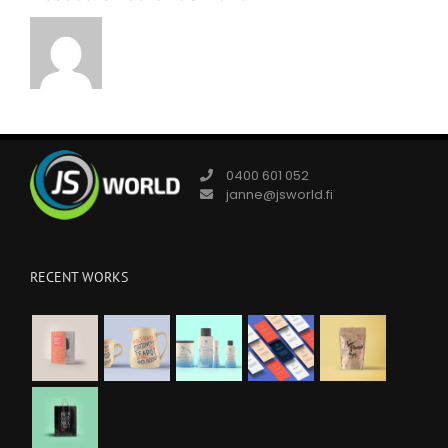
0400 601 052
janne@jsworld.fi
RECENT WORKS