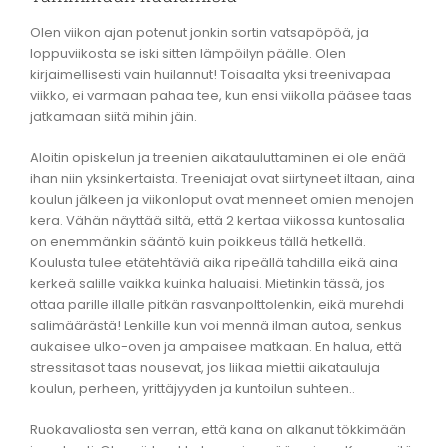
Olen viikon ajan potenut jonkin sortin vatsapöpöä, ja
loppuviikosta se iski sitten lämpöilyn päälle. Olen
kirjaimellisesti vain huilannut! Toisaalta yksi treenivapaa
viikko, ei varmaan pahaa tee, kun ensi viikolla pääsee taas
jatkamaan siitä mihin jäin.
Aloitin opiskelun ja treenien aikatauluttaminen ei ole enää
ihan niin yksinkertaista. Treeniajat ovat siirtyneet iltaan, aina
koulun jälkeen ja viikonloput ovat menneet omien menojen
kera. Vähän näyttää siltä, että 2 kertaa viikossa kuntosalia
on enemmänkin sääntö kuin poikkeus tällä hetkellä.
Koulusta tulee etätehtäviä aika ripeällä tahdilla eikä aina
kerkeä salille vaikka kuinka haluaisi. Mietinkin tässä, jos
ottaa parille illalle pitkän rasvanpolttolenkin, eikä murehdi
salimäärästä! Lenkille kun voi mennä ilman autoa, senkus
aukaisee ulko-oven ja ampaisee matkaan. En halua, että
stressitasot taas nousevat, jos liikaa miettii aikatauluja
koulun, perheen, yrittäjyyden ja kuntoilun suhteen..
Ruokavaliosta sen verran, että kana on alkanut tökkimään