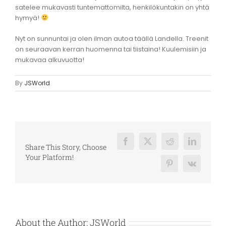
satelee mukavasti tuntemattomilta, henkilökuntakin on yhtä
hymyä!
Nyt on sunnuntai ja olen ilman autoa täällä Landella. Treenit
on seuraavan kerran huomenna tai tiistaina! Kuulemisiin ja
mukavaa alkuvuotta!
By
JSWorld
Facebook
X
Reddit
LinkedIn
Share This Story, Choose
Your Platform!
Pinterest
Vk
About the Author:
JSWorld